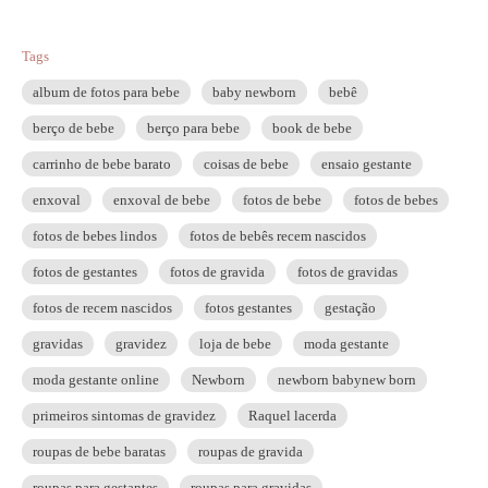
Tags
album de fotos para bebe
baby newborn
bebê
berço de bebe
berço para bebe
book de bebe
carrinho de bebe barato
coisas de bebe
ensaio gestante
enxoval
enxoval de bebe
fotos de bebe
fotos de bebes
fotos de bebes lindos
fotos de bebês recem nascidos
fotos de gestantes
fotos de gravida
fotos de gravidas
fotos de recem nascidos
fotos gestantes
gestação
gravidas
gravidez
loja de bebe
moda gestante
moda gestante online
Newborn
newborn babynew born
primeiros sintomas de gravidez
Raquel lacerda
roupas de bebe baratas
roupas de gravida
roupas para gestantes
roupas para gravidas