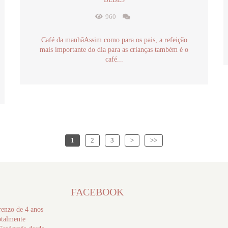
960
Café da manhãAssim como para os pais, a refeição
mais importante do dia para as crianças também é o
café...
1
2
3
>
>>
FACEBOOK
enzo de 4 anos
otalmente