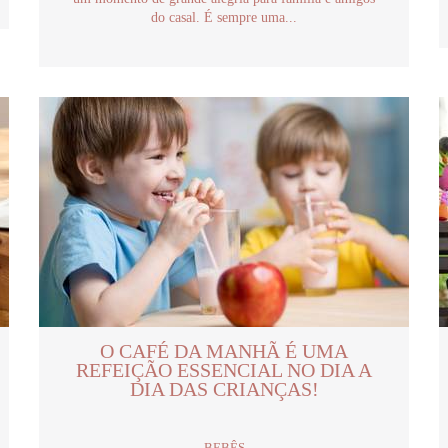
do casal. É sempre uma...
O CAFÉ DA MANHÃ É UMA
REFEIÇÃO ESSENCIAL NO DIA A
DIA DAS CRIANÇAS!
BEBÊS