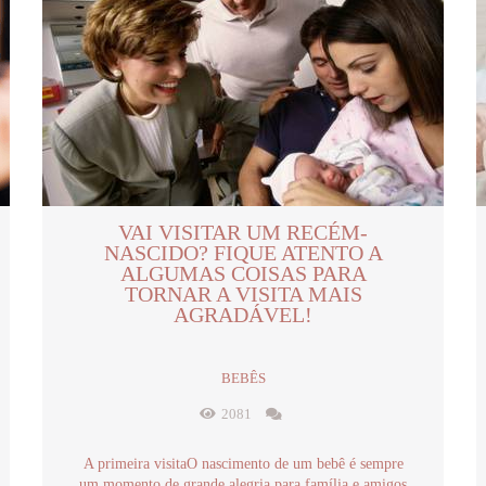
VAI VISITAR UM RECÉM-
NASCIDO? FIQUE ATENTO A
ALGUMAS COISAS PARA
TORNAR A VISITA MAIS
AGRADÁVEL!
BEBÊS
2081
A primeira visitaO nascimento de um bebê é sempre
um momento de grande alegria para família e amigos