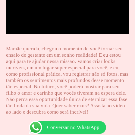
Mamãe querida, chegou o momento de você tornar seu
ensaio de gestante em um sonho realidade! E eu estou
aqui para te ajudar nessa missão. Vamos criar looks
incríveis, em um lugar super especial para você, e eu,
como profissional prática, vou registrar não só fotos, mas
também os sentimentos mais profundos desse momento
tão especial. No futuro, você poderá mostrar para seu
filho o amor e carinho que vocês tiveram na espera dele.
Não perca essa oportunidade única de eternizar essa fase
tão linda da sua vida. Quer saber mais? Assista ao vídeo
ao lado e descubra como será incrível!
Conversar no WhatsApp