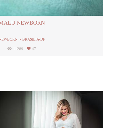
MALU NEWBORN
NEWBORN
BRASILIA-DF
11289
47