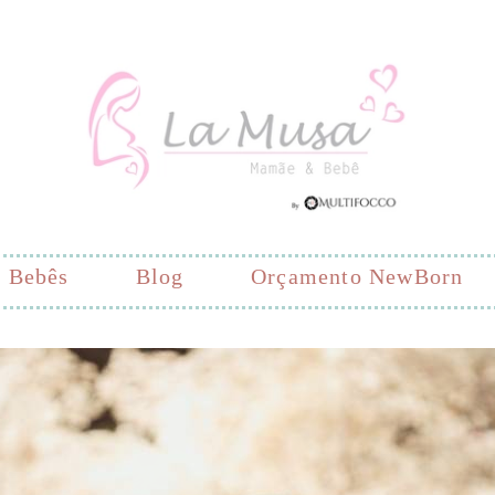
Bebês
Blog
Orçamento NewBorn