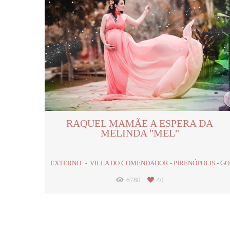
RAQUEL MAMÃE A ESPERA DA
MELINDA "MEL"
EXTERNO
VILLA DO COMENDADOR - PIRENÓPOLIS - GO
6780
40