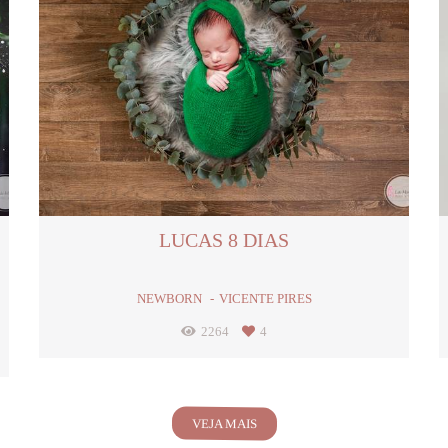
LUCAS 8 DIAS
NEWBORN
VICENTE PIRES
2264
4
VEJA MAIS