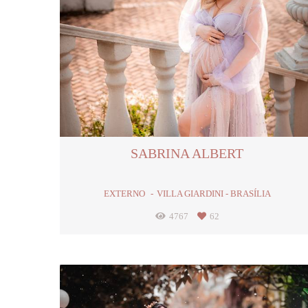
SABRINA ALBERT
EXTERNO
VILLA GIARDINI - BRASÍLIA
4767
62