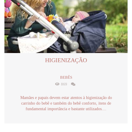
HIGIENIZAÇÃO
BEBÊS
869
Mamães e papais devem estar atentos à higienização do
carrinho do bebê e também do bebê conforto, itens de
fundamental importância e bastante utilizados....