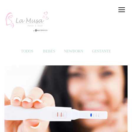
TODOS
BEBÊS
NEWBORN
GESTANTE