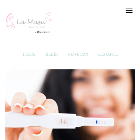
TODOS
BEBÊS
NEWBORN
GESTANTE