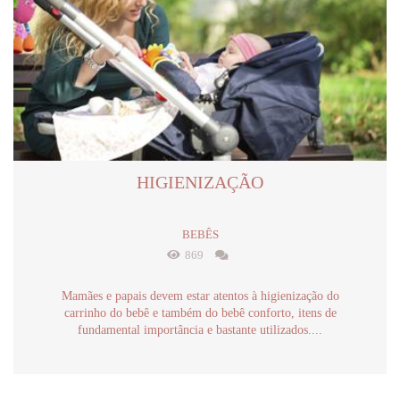
HIGIENIZAÇÃO
BEBÊS
869
Mamães e papais devem estar atentos à higienização do
carrinho do bebê e também do bebê conforto, itens de
fundamental importância e bastante utilizados....