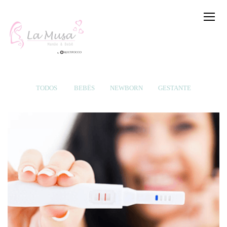
TODOS
BEBÊS
NEWBORN
GESTANTE