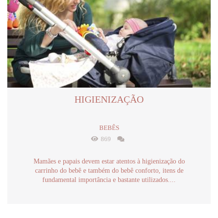
HIGIENIZAÇÃO
BEBÊS
869
Mamães e papais devem estar atentos à higienização do
carrinho do bebê e também do bebê conforto, itens de
fundamental importância e bastante utilizados....