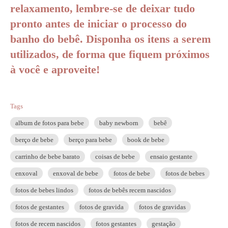
relaxamento, lembre-se de deixar tudo
pronto antes de iniciar o processo do
banho do bebê. Disponha os itens a serem
utilizados, de forma que fiquem próximos
à você e aproveite!
Tags
album de fotos para bebe
baby newborn
bebê
berço de bebe
berço para bebe
book de bebe
carrinho de bebe barato
coisas de bebe
ensaio gestante
enxoval
enxoval de bebe
fotos de bebe
fotos de bebes
fotos de bebes lindos
fotos de bebês recem nascidos
fotos de gestantes
fotos de gravida
fotos de gravidas
fotos de recem nascidos
fotos gestantes
gestação