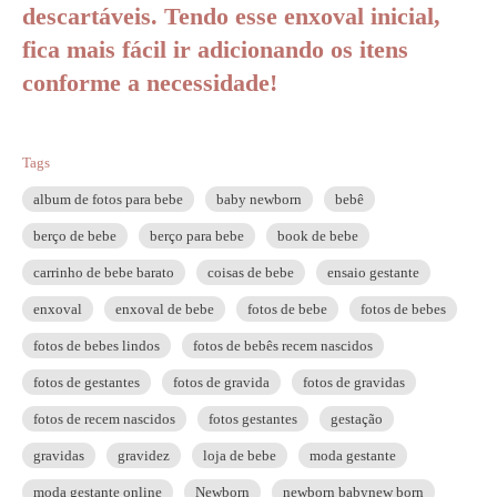
descartáveis. Tendo esse enxoval inicial,
fica mais fácil ir adicionando os itens
conforme a necessidade!
Tags
album de fotos para bebe
baby newborn
bebê
berço de bebe
berço para bebe
book de bebe
carrinho de bebe barato
coisas de bebe
ensaio gestante
enxoval
enxoval de bebe
fotos de bebe
fotos de bebes
fotos de bebes lindos
fotos de bebês recem nascidos
fotos de gestantes
fotos de gravida
fotos de gravidas
fotos de recem nascidos
fotos gestantes
gestação
gravidas
gravidez
loja de bebe
moda gestante
moda gestante online
Newborn
newborn babynew born