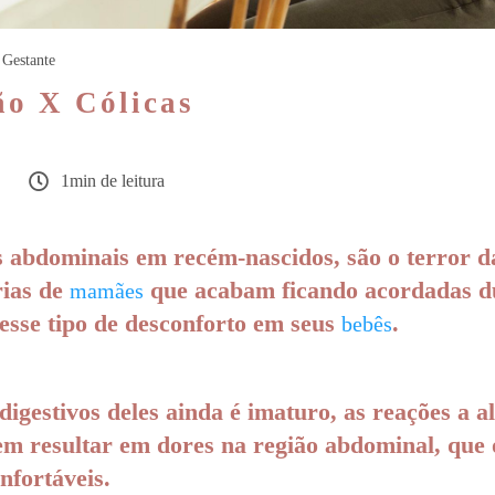
Gestante
ão X Cólicas
1min de leitura
s abdominais em recém-nascidos, são o terror d
rias de
que acabam ficando acordadas du
mamães
esse tipo de desconforto em seus
.
bebês
igestivos deles ainda é imaturo, as reações a 
em resultar em dores na região abdominal, que
onfortáveis.