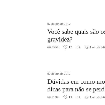
07 de Jun de 2017
Você sabe quais são o
gravidez?
2758
12
1min de lei
07 de Jun de 2017
Dúvidas em como mont
dicas para não se per
2699
13
1min de lei