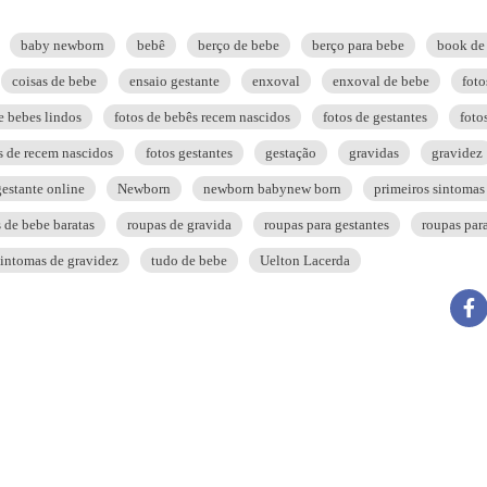
baby newborn
bebê
berço de bebe
berço para bebe
book de
coisas de bebe
ensaio gestante
enxoval
enxoval de bebe
foto
e bebes lindos
fotos de bebês recem nascidos
fotos de gestantes
foto
s de recem nascidos
fotos gestantes
gestação
gravidas
gravidez
estante online
Newborn
newborn babynew born
primeiros sintomas
 de bebe baratas
roupas de gravida
roupas para gestantes
roupas par
sintomas de gravidez
tudo de bebe
Uelton Lacerda