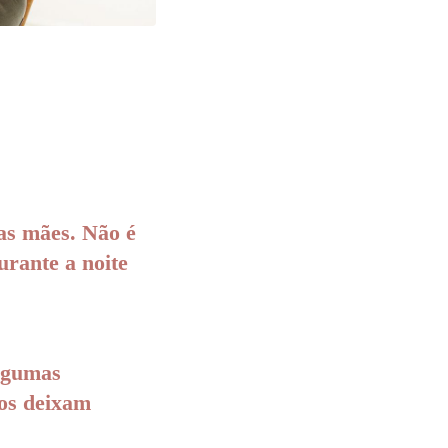
as mães. Não é
rante a noite
algumas
 os deixam