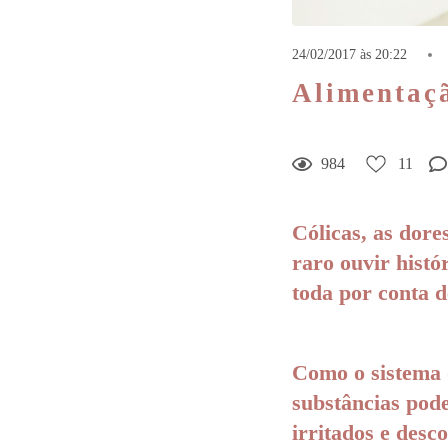
24/02/2017 às 20:22
Alimentaç
984
11
Cólicas, as dore
raro ouvir histó
toda por conta d
Como o sistema d
substâncias pod
irritados e desc