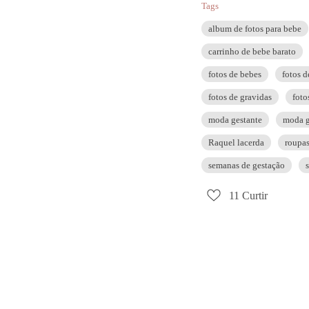
Tags
album de fotos para bebe
carrinho de bebe barato
fotos de bebes
fotos d
fotos de gravidas
foto
moda gestante
moda g
Raquel lacerda
roupas
semanas de gestação
11
Curtir