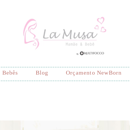
Bebês
Blog
Orçamento NewBorn