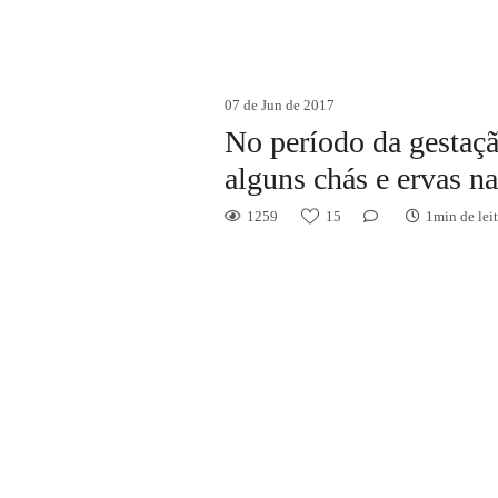
07 de Jun de 2017
No período da gestaç
alguns chás e ervas n
1259
15
1min de lei