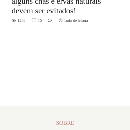
alguns chás e ervas naturais
devem ser evitados!
1259
15
1min de leitura
SOBRE