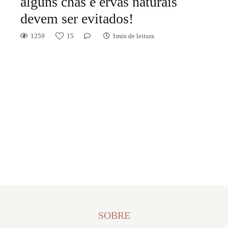
alguns chás e ervas naturais
devem ser evitados!
1259
15
1min de leitura
SOBRE