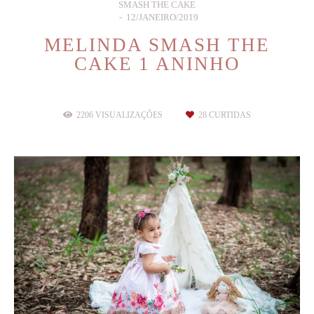
SMASH THE CAKE
12/JANEIRO/2019
MELINDA SMASH THE
CAKE 1 ANINHO
2206
VISUALIZAÇÕES
28
CURTIDAS