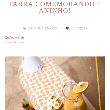
FARRA COMEMORANDO 1
ANINHO!
1680
VISUALIZAÇÕES
1
CURTIDAS
Quebra o Fruit
Smash A tinta