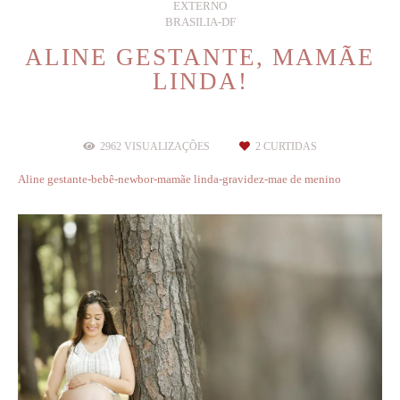
EXTERNO
BRASILIA-DF
ALINE GESTANTE, MAMÃE
LINDA!
2962
VISUALIZAÇÕES
2
CURTIDAS
Aline gestante-bebê-newbor-mamãe linda-gravidez-mae de menino