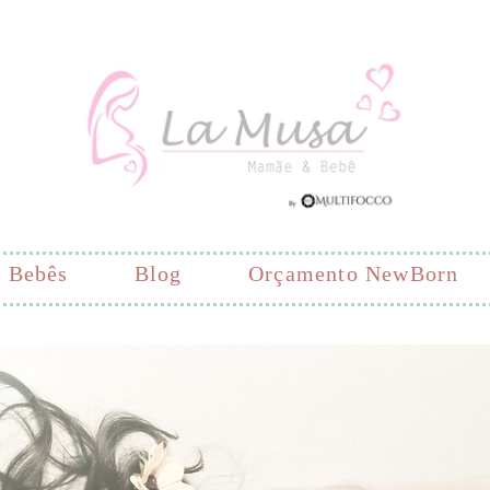
Bebês
Blog
Orçamento NewBorn