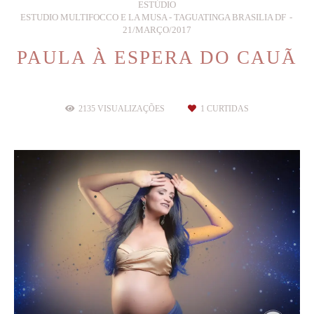
ESTÚDIO
ESTUDIO MULTIFOCCO E LA MUSA - TAGUATINGA BRASILIA DF
21/MARÇO/2017
PAULA À ESPERA DO CAUÃ
2135
VISUALIZAÇÕES
1
CURTIDAS