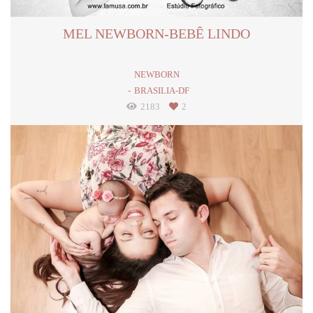
MEL NEWBORN-BEBÊ LINDO
NEWBORN
BRASILIA-DF
2183
2