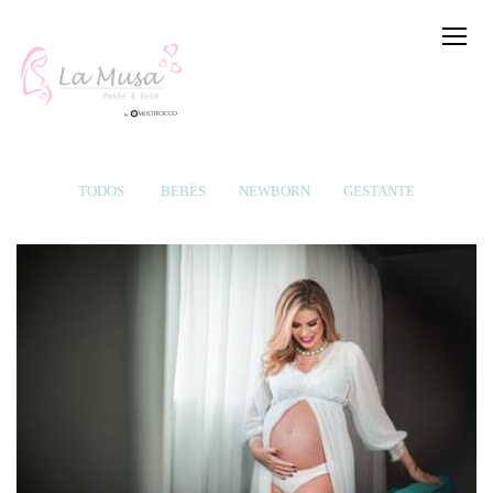
TODOS
BEBÊS
NEWBORN
GESTANTE