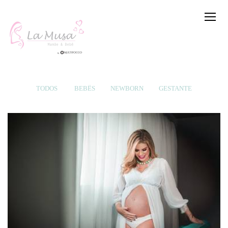
TODOS
BEBÊS
NEWBORN
GESTANTE