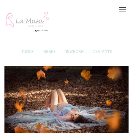
TODOS
BEBÊS
NEWBORN
GESTANTE