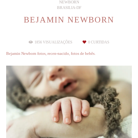
NEWBORN
BRASILIA-DF
BEJAMIN NEWBORN
1856
VISUALIZAÇÕES
0
CURTIDAS
Bejamin Newborn fotos, recen-nacido, fotos de bebês.