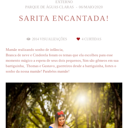
EXTERNO
PARQUE DE ÁGUAS CLARAS
06/MAIO/2020
SARITA ENCANTADA!
2014
VISUALIZAÇÕES
4
CURTIDAS
Mamãe realizando sonho de infância,
Branca de neve e Cinderela foram os temas que ela escolheu para esse
momento mágico a espera de seus dois pequenos, Sim são gêmeos em sua
barriguinha, Thomas e Gustavo, guerreiros desde a barriguinha, fortes o
sonho da nossa mamãe! Parabéns mamãe!