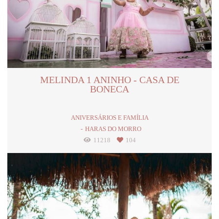
MELINDA 1 ANINHO - CASA DE
BONECA
ANIVERSÁRIOS E FAMÍLIA
HARAS DO MORRO
11218
104