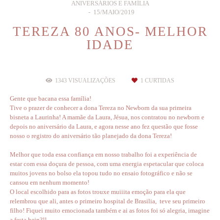
ANIVERSÁRIOS E FAMÍLIA
15/MAIO/2019
TEREZA 80 ANOS- MELHOR
IDADE
1343
VISUALIZAÇÕES
1
CURTIDAS
Gente que bacana essa família!
Tive o prazer de conhecer a dona Tereza no Newborn da sua primeira
bisneta a Laurinha! A mamãe da Laura, Jésua, nos contratou no newborn e
depois no aniversário da Laura, e agora nesse ano fez questão que fosse
nosso o registro do aniversário tão planejado da dona Tereza!
Melhor que toda essa confiança em nosso trabalho foi a experiência de
estar com essa doçura de pessoa, com uma energia espetacular que coloca
muitos jovens no bolso ela topou tudo no ensaio fotográfico e não se
cansou em nenhum momento!
O local escolhido para as fotos trouxe muiiita emoção para ela que
relembrou que ali, antes o primeiro hospital de Brasilia, teve seu primeiro
filho! Fiquei muito emocionada também e ai as fotos foi só alegria, imagine
a festa hein?!!